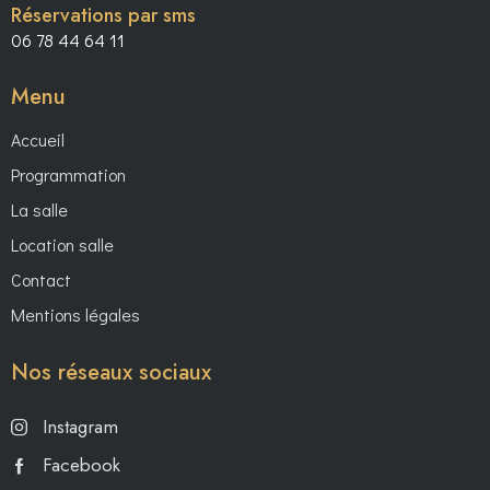
U
Réservations par sms
E
06 78 44 64 11
S
É
Menu
V
Accueil
È
N
Programmation
E
La salle
M
Location salle
E
Contact
N
T
Mentions légales
S
Nos réseaux sociaux
Instagram
Facebook