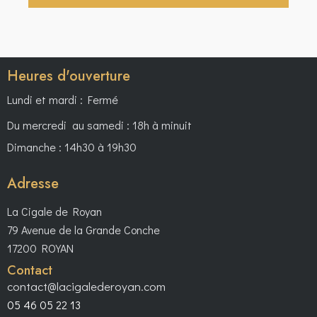
H
O
o
E
N
n
E
D
n
T
E
e
Heures d'ouverture
N
V
z
A
U
u
Lundi et mardi : Fermé
E
n
V
Du mercredi au samedi : 18h à minuit
S
e
I
Dimanche : 14h30 à 19h30
É
d
G
V
a
A
Adresse
È
t
T
N
e
I
La Cigale de Royan
E
.
O
79 Avenue de la Grande Conche
M
N
17200 ROYAN
E
D
N
Contact
E
T
contact@lacigalederoyan.com
V
05 46 05 22 13