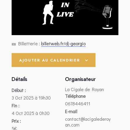
🎫 Billetterie :
billetweb.fr/dj-georgio
AJOUTER AU CALENDRIER
Détails
Organisateur
La Cigale de Royan
Début :
Téléphone
3 Oct 2025 à 19h30
0678446411
Fin :
E-mail
4 Oct 2025 à 0h30
contact@lacigalederoy
Prix :
an.com
5€