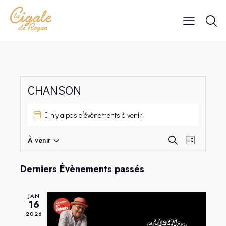
CHANSON
Il n’y a pas d’évènements à venir.
R
N
À venir
R
L
A
S
E
e
i
V
c
é
C
s
Derniers Évènements passés
h
I
l
H
t
e
G
e
e
E
r
JAN
A
c
R
16
c
T
t
h
2026
C
I
i
e