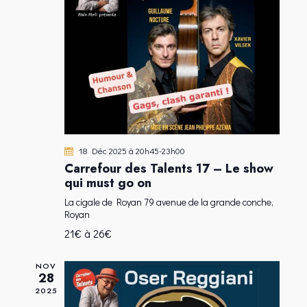
U
E
S
É
V
È
N
E
M
18 Déc 2025 à 20h45
-
23h00
E
Carrefour des Talents 17 – Le show
N
qui must go on
T
La cigale de Royan
79 avenue de la grande conche,
S
Royan
21€ à 26€
NOV
28
2025