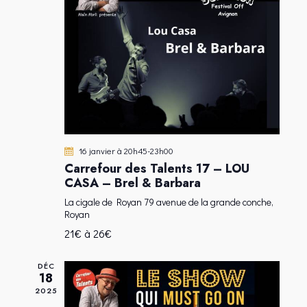
H
O
o
E
N
n
E
D
n
T
E
e
N
V
z
A
U
u
E
n
V
S
e
I
É
d
G
16 janvier à 20h45
-
23h00
V
a
A
Carrefour des Talents 17 – LOU
È
t
CASA – Brel & Barbara
T
N
e
I
La cigale de Royan
79 avenue de la grande conche,
E
.
Royan
O
M
21€ à 26€
N
E
D
N
DÉC
E
T
18
V
2025