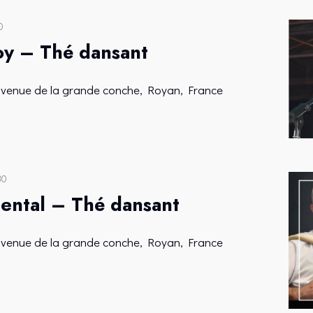
u
n
0
e
oy – Thé dansant
d
a
avenue de la grande conche, Royan, France
t
e
.
30
ental – Thé dansant
avenue de la grande conche, Royan, France