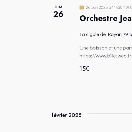
T
DIM
26 Jan 2025 à 14h30
-
19h
26
S
Orchestre Jea
La cigale de Royan
79 
(une boisson et une par
https://www.billetweb.f
15€
février 2025