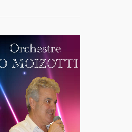
M
E
N
T