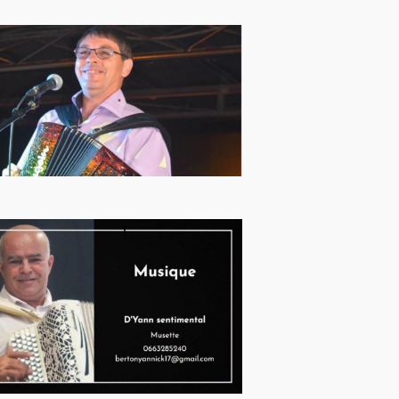
E
V
U
E
S
É
V
È
N
E