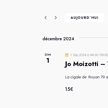
E
i
C
s
i
AUJOURD’HUI
H
r
m
E
o
décembre 2024
t
R
-
DIM
1 Déc 2024 à 14h30
-
19h3
c
1
C
Jo Moizotti –
l
é
H
La cigale de Royan
79 
.
E
R
15€
e
E
c
h