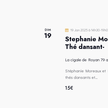
É
V
È
DIM
19 Jan 2025 à 14h30
-
19h
19
Stephanie Mo
N
Thé dansant-
E
La cigale de Royan
79 
M
Stéphanie Moreaux et D
thés dansants et…
E
15€
N