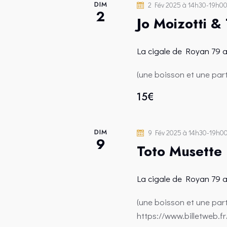
DIM
2 Fév 2025 à 14h30
-
19h0
2
Jo Moizotti &
La cigale de Royan
79 
(une boisson et une par
15€
DIM
9 Fév 2025 à 14h30
-
19h0
9
Toto Musette 
La cigale de Royan
79 
(une boisson et une par
https://www.billetweb.f