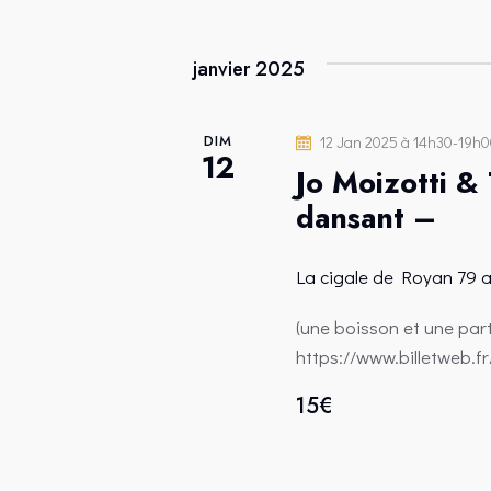
I
s
O
p
janvier 2025
a
N
r
m
DIM
12 Jan 2025 à 14h30
-
19h0
D
12
o
Jo Moizotti &
t
dansant –
E
-
c
V
La cigale de Royan
79 
l
(une boisson et une par
é
U
https://www.billetweb.f
.
E
15€
S