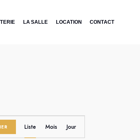
TTERIE
LA SALLE
LOCATION
CONTACT
N
Liste
Mois
Jour
HER
A