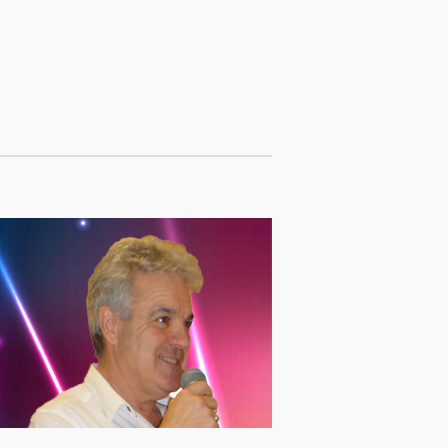
V
I
G
A
T
I
O
N
D