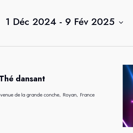
1 Déc 2024
 - 
9 Fév 2025
S
é
l
e
c
0
t
 Thé dansant
i
o
avenue de la grande conche, Royan, France
n
n
e
z