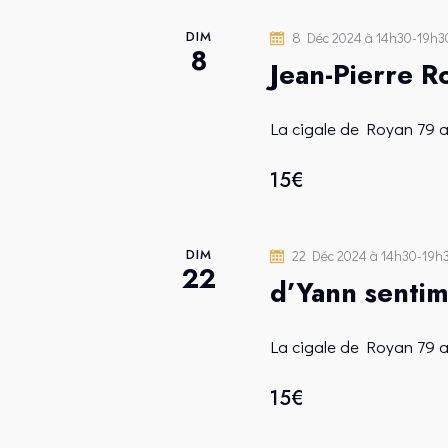
T
e
DIM
8 Déc 2024 à 14h30
-
19h3
r
8
N
Jean-Pierre R
c
h
A
La cigale de Royan
79 
e
V
r
15€
É
I
v
è
DIM
22 Déc 2024 à 14h30
-
19h
22
G
n
d’Yann sentim
e
A
m
La cigale de Royan
79 
e
T
15€
n
t