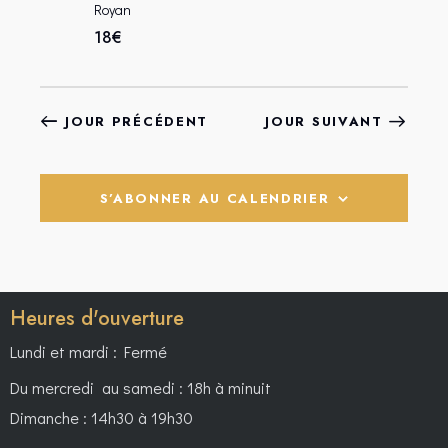
V
Royan
È
18€
N
E
M
JOUR PRÉCÉDENT
JOUR SUIVANT
E
N
T
S’ABONNER AU CALENDRIER
S
Heures d'ouverture
Lundi et mardi : Fermé
Du mercredi au samedi : 18h à minuit
Dimanche : 14h30 à 19h30