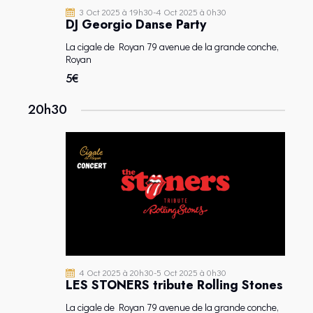
N
V
z
3 Oct 2025 à 19h30
-
4 Oct 2025 à 0h30
DJ Georgio Danse Party
A
U
u
E
n
V
La cigale de Royan
79 avenue de la grande conche,
S
e
Royan
I
É
d
5€
G
V
a
A
20h30
È
t
T
N
e
I
E
.
O
M
N
E
D
N
E
T
V
U
E
4 Oct 2025 à 20h30
-
5 Oct 2025 à 0h30
S
LES STONERS tribute Rolling Stones
É
La cigale de Royan
79 avenue de la grande conche,